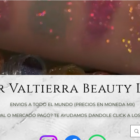
r Valtierra Beauty 
ENVIOS A TODO EL MUNDO (PRECIOS EN MONEDA MX)
AL O MERCADO PAGO? TE AYUDAMOS DANDOLE CLICK A LOS