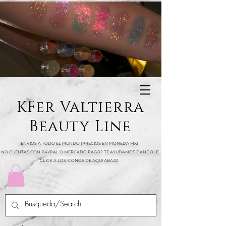
KFer Valtierra
Beauty Line
ENVIOS A TODO EL MUNDO (PRECIOS EN MONEDA MX)
NO CUENTAS CON PAYPAL O MERCADO PAGO? TE AYUDAMOS DANDOLE
CLICK A LOS ICONOS DE AQUI ABAJO