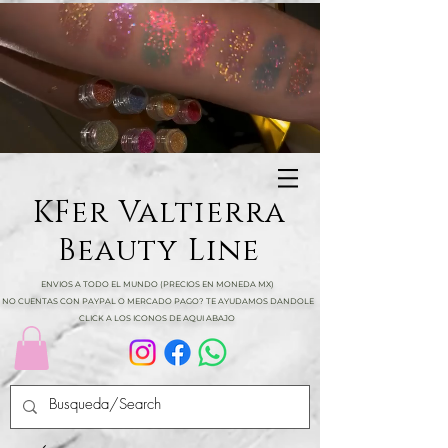
KFer Valtierra
Beauty Line
ENVIOS A TODO EL MUNDO (PRECIOS EN MONEDA MX)
NO CUENTAS CON PAYPAL O MERCADO PAGO? TE AYUDAMOS DANDOLE
CLICK A LOS ICONOS DE AQUI ABAJO