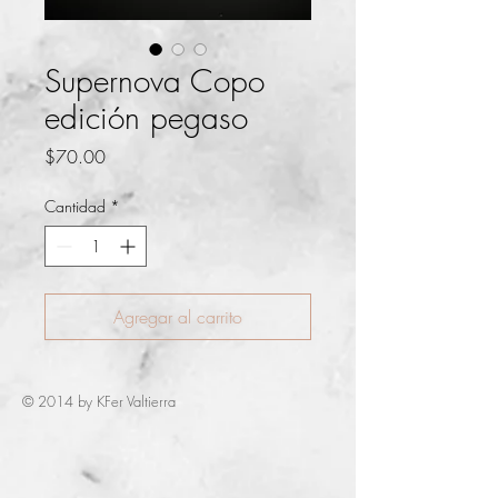
Supernova Copo
edición pegaso
Precio
$70.00
Cantidad
*
Agregar al carrito
© 2014 by KFer Valtierra