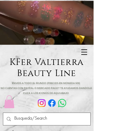
KFer Valtierra
Beauty Line
ENVIOS A TODO EL MUNDO (PRECIOS EN MONEDA MX)
NO CUENTAS CON PAYPAL O MERCADO PAGO? TE AYUDAMOS DANDOLE
CLICK A LOS ICONOS DE AQUI ABAJO