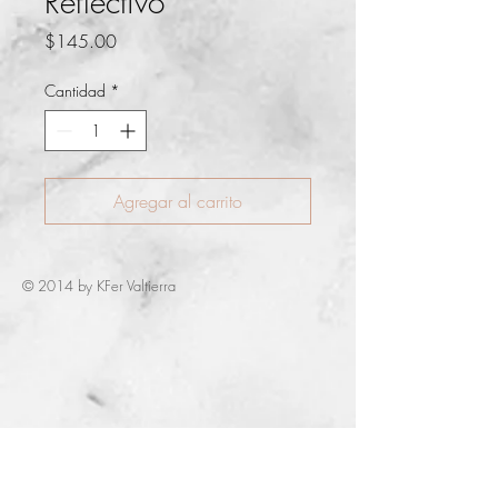
Reflectivo
Precio
$145.00
Cantidad
*
Agregar al carrito
© 2014 by KFer Valtierra