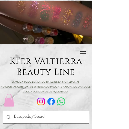
KFer Valtierra
Beauty Line
ENVIOS A TODO EL MUNDO (PRECIOS EN MONEDA MX)
NO CUENTAS CON PAYPAL O MERCADO PAGO? TE AYUDAMOS DANDOLE
CLICK A LOS ICONOS DE AQUI ABAJO