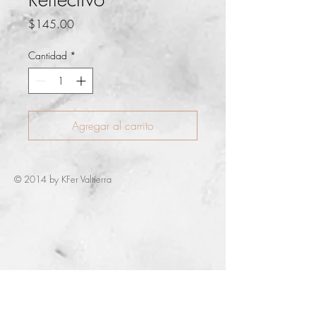
Precio
$145.00
Cantidad
*
Agregar al carrito
© 2014 by KFer Valtierra