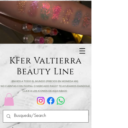
KFer Valtierra
Beauty Line
ENVIOS A TODO EL MUNDO (PRECIOS EN MONEDA MX)
NO CUENTAS CON PAYPAL O MERCADO PAGO? TE AYUDAMOS DANDOLE
CLICK A LOS ICONOS DE AQUI ABAJO