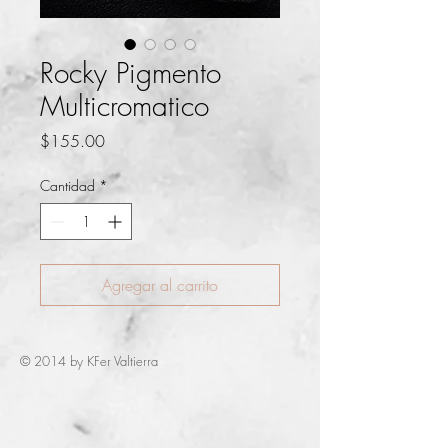
Rocky Pigmento
Multicromatico
Precio
$155.00
Cantidad
*
Agregar al carrito
© 2014 by KFer Valtierra