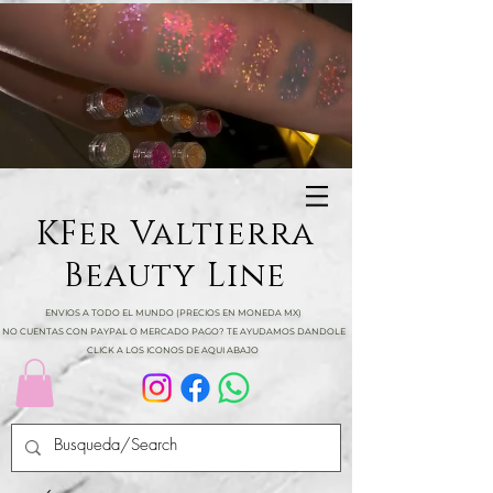
KFer Valtierra
Beauty Line
ENVIOS A TODO EL MUNDO (PRECIOS EN MONEDA MX)
NO CUENTAS CON PAYPAL O MERCADO PAGO? TE AYUDAMOS DANDOLE
CLICK A LOS ICONOS DE AQUI ABAJO