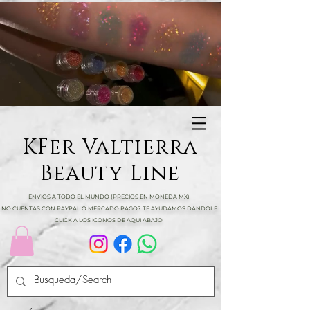
KFer Valtierra
Beauty Line
ENVIOS A TODO EL MUNDO (PRECIOS EN MONEDA MX)
NO CUENTAS CON PAYPAL O MERCADO PAGO? TE AYUDAMOS DANDOLE
CLICK A LOS ICONOS DE AQUI ABAJO