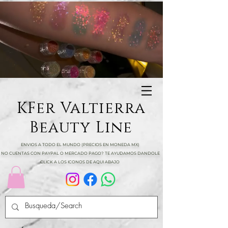
KFer Valtierra
Beauty Line
ENVIOS A TODO EL MUNDO (PRECIOS EN MONEDA MX)
NO CUENTAS CON PAYPAL O MERCADO PAGO? TE AYUDAMOS DANDOLE
CLICK A LOS ICONOS DE AQUI ABAJO