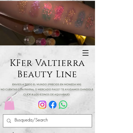
KFer Valtierra
Beauty Line
ENVIOS A TODO EL MUNDO (PRECIOS EN MONEDA MX)
NO CUENTAS CON PAYPAL O MERCADO PAGO? TE AYUDAMOS DANDOLE
CLICK A LOS ICONOS DE AQUI ABAJO