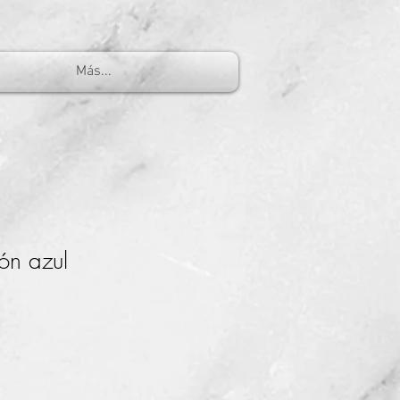
Más...
ón azul