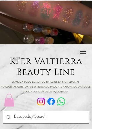
KFer Valtierra
Beauty Line
ENVIOS A TODO EL MUNDO (PRECIOS EN MONEDA MX)
NO CUENTAS CON PAYPAL O MERCADO PAGO? TE AYUDAMOS DANDOLE
CLICK A LOS ICONOS DE AQUI ABAJO