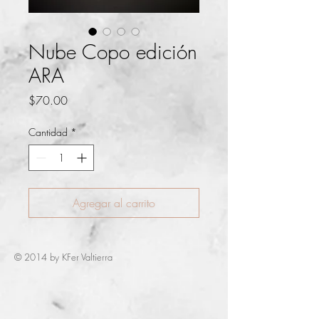
Nube Copo edición
ARA
Precio
$70.00
Cantidad
*
Agregar al carrito
© 2014 by KFer Valtierra