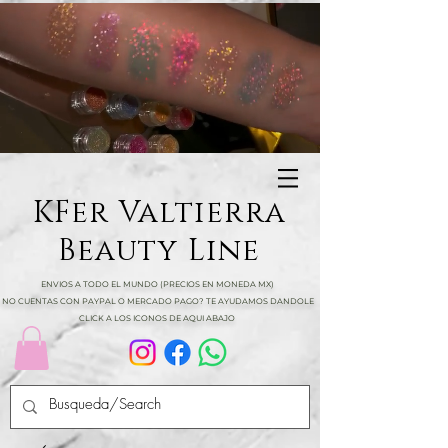
KFer Valtierra
Beauty Line
ENVIOS A TODO EL MUNDO (PRECIOS EN MONEDA MX)
NO CUENTAS CON PAYPAL O MERCADO PAGO? TE AYUDAMOS DANDOLE
CLICK A LOS ICONOS DE AQUI ABAJO