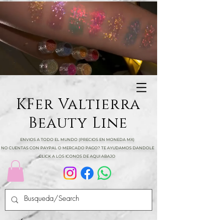
KFer Valtierra
Beauty Line
ENVIOS A TODO EL MUNDO (PRECIOS EN MONEDA MX)
NO CUENTAS CON PAYPAL O MERCADO PAGO? TE AYUDAMOS DANDOLE
CLICK A LOS ICONOS DE AQUI ABAJO