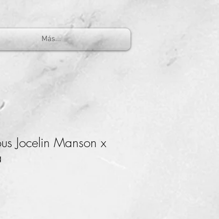
Más...
ous Jocelin Manson x
a