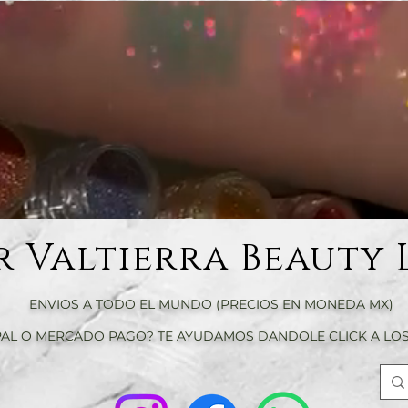
r Valtierra Beauty 
ENVIOS A TODO EL MUNDO (PRECIOS EN MONEDA MX)
AL O MERCADO PAGO? TE AYUDAMOS DANDOLE CLICK A LOS