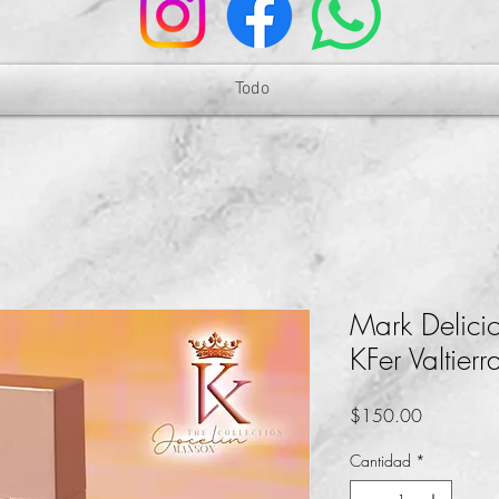
Todo
Mark Delici
KFer Valtierr
Precio
$150.00
Cantidad
*