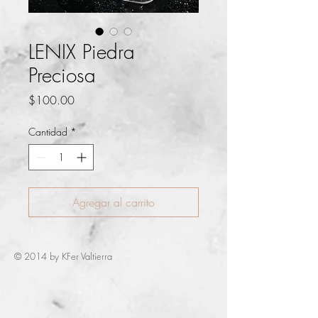
LENIX Piedra
Preciosa
Precio
$100.00
Cantidad
*
Agregar al carrito
© 2014 by KFer Valtierra