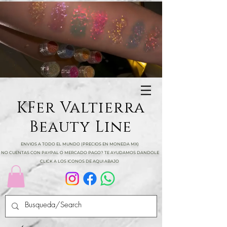
KFer Valtierra
Beauty Line
ENVIOS A TODO EL MUNDO (PRECIOS EN MONEDA MX)
NO CUENTAS CON PAYPAL O MERCADO PAGO? TE AYUDAMOS DANDOLE
CLICK A LOS ICONOS DE AQUI ABAJO