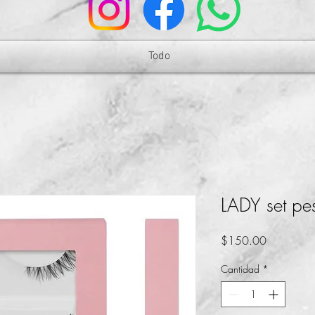
Todo
LADY set pe
Precio
$150.00
Cantidad
*