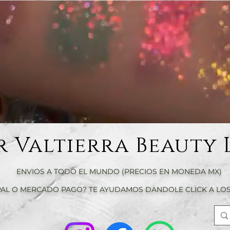
r Valtierra Beauty 
ENVIOS A TODO EL MUNDO (PRECIOS EN MONEDA MX)
AL O MERCADO PAGO? TE AYUDAMOS DANDOLE CLICK A LOS