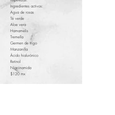
impurezas.
Ingredientes activos:
Agua de rosas
Té verde
Aloe vera
Hamamelis
Tremella
Germen de trigo
Manzanilla
Ácido hialurónico
Retinol
Niacinamida
$120 mx
© 2014 by KFer Valtierra