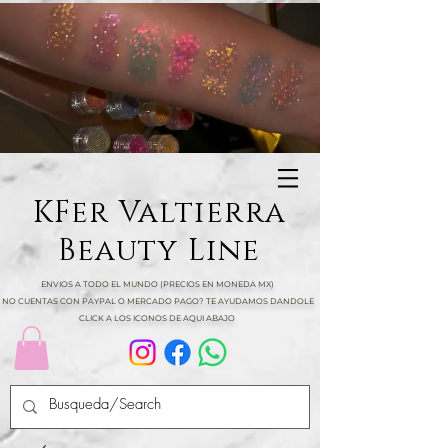
KFer Valtierra
Beauty Line
ENVIOS A TODO EL MUNDO (PRECIOS EN MONEDA MX)
NO CUENTAS CON PAYPAL O MERCADO PAGO? TE AYUDAMOS DANDOLE
CLICK A LOS ICONOS DE AQUI ABAJO