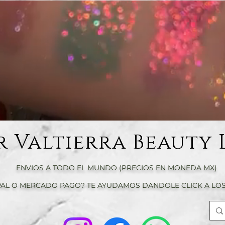
r Valtierra Beauty 
ENVIOS A TODO EL MUNDO (PRECIOS EN MONEDA MX)
AL O MERCADO PAGO? TE AYUDAMOS DANDOLE CLICK A LOS