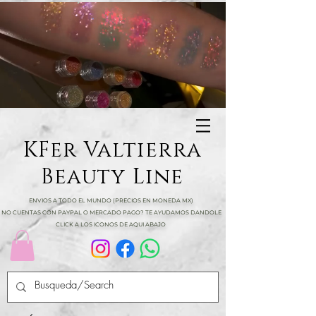
KFer Valtierra
Beauty Line
ENVIOS A TODO EL MUNDO (PRECIOS EN MONEDA MX)
NO CUENTAS CON PAYPAL O MERCADO PAGO? TE AYUDAMOS DANDOLE
CLICK A LOS ICONOS DE AQUI ABAJO