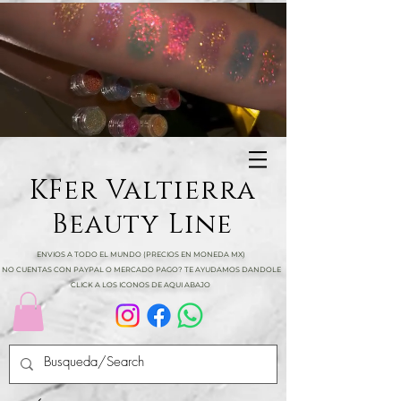
KFer Valtierra
Beauty Line
ENVIOS A TODO EL MUNDO (PRECIOS EN MONEDA MX)
NO CUENTAS CON PAYPAL O MERCADO PAGO? TE AYUDAMOS DANDOLE
CLICK A LOS ICONOS DE AQUI ABAJO