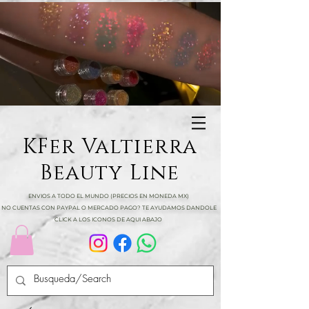
KFer Valtierra
Beauty Line
ENVIOS A TODO EL MUNDO (PRECIOS EN MONEDA MX)
NO CUENTAS CON PAYPAL O MERCADO PAGO? TE AYUDAMOS DANDOLE
CLICK A LOS ICONOS DE AQUI ABAJO