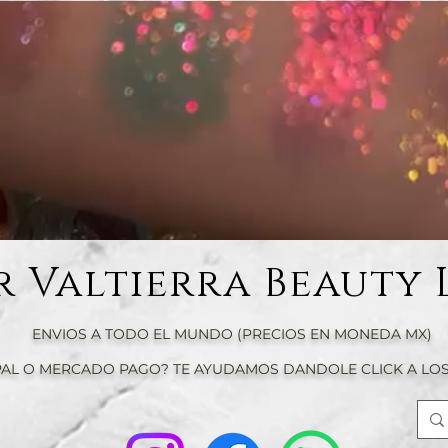
r Valtierra Beauty 
ENVIOS A TODO EL MUNDO (PRECIOS EN MONEDA MX)
AL O MERCADO PAGO? TE AYUDAMOS DANDOLE CLICK A LOS