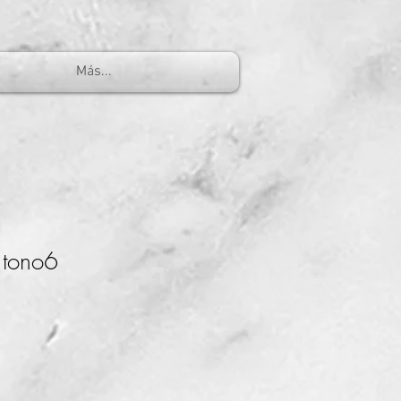
Más...
o tono6