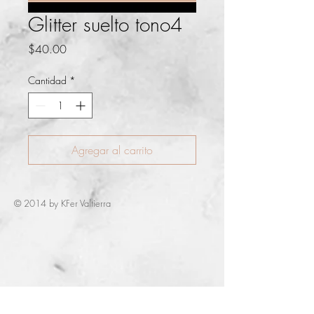
Glitter suelto tono4
Precio
$40.00
Cantidad
*
Agregar al carrito
© 2014 by KFer Valtierra