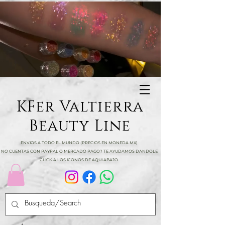
KFer Valtierra
Beauty Line
ENVIOS A TODO EL MUNDO (PRECIOS EN MONEDA MX)
NO CUENTAS CON PAYPAL O MERCADO PAGO? TE AYUDAMOS DANDOLE
CLICK A LOS ICONOS DE AQUI ABAJO