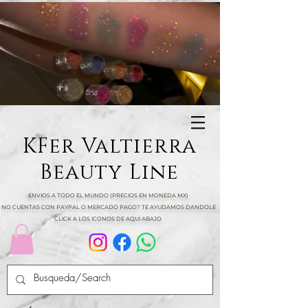
KFer Valtierra
Beauty Line
ENVIOS A TODO EL MUNDO (PRECIOS EN MONEDA MX)
NO CUENTAS CON PAYPAL O MERCADO PAGO? TE AYUDAMOS DANDOLE
CLICK A LOS ICONOS DE AQUI ABAJO