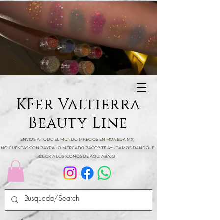
KFer Valtierra
Beauty Line
ENVIOS A TODO EL MUNDO (PRECIOS EN MONEDA MX)
NO CUENTAS CON PAYPAL O MERCADO PAGO? TE AYUDAMOS DANDOLE
CLICK A LOS ICONOS DE AQUI ABAJO