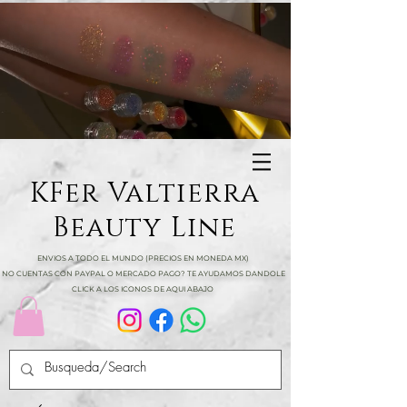
KFer Valtierra
Beauty Line
ENVIOS A TODO EL MUNDO (PRECIOS EN MONEDA MX)
NO CUENTAS CON PAYPAL O MERCADO PAGO? TE AYUDAMOS DANDOLE
CLICK A LOS ICONOS DE AQUI ABAJO