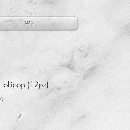
Más...
 lollipop (12pz)
Precio
00
de
oferta