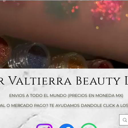
r Valtierra Beauty 
ENVIOS A TODO EL MUNDO (PRECIOS EN MONEDA MX)
AL O MERCADO PAGO? TE AYUDAMOS DANDOLE CLICK A LOS