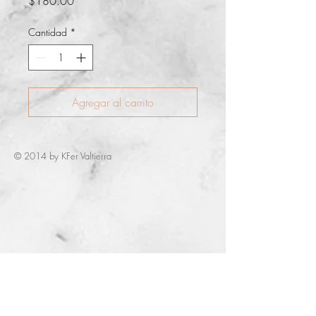
Precio
$180.00
Cantidad
*
Agregar al carrito
© 2014 by KFer Valtierra