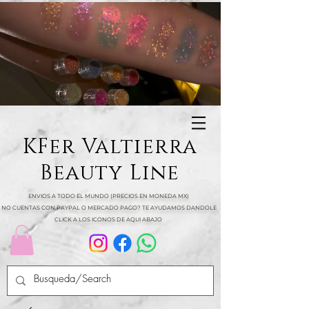
KFer Valtierra
Beauty Line
ENVIOS A TODO EL MUNDO (PRECIOS EN MONEDA MX)
NO CUENTAS CON PAYPAL O MERCADO PAGO? TE AYUDAMOS DANDOLE
CLICK A LOS ICONOS DE AQUI ABAJO