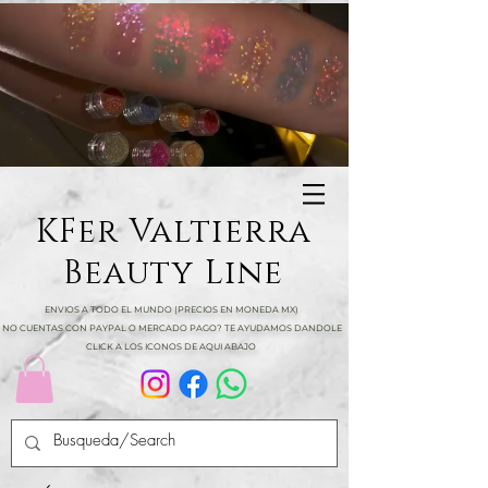
KFer Valtierra
Beauty Line
ENVIOS A TODO EL MUNDO (PRECIOS EN MONEDA MX)
NO CUENTAS CON PAYPAL O MERCADO PAGO? TE AYUDAMOS DANDOLE
CLICK A LOS ICONOS DE AQUI ABAJO