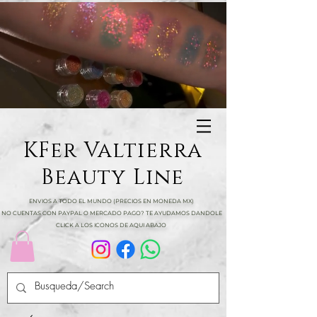
KFer Valtierra
Beauty Line
ENVIOS A TODO EL MUNDO (PRECIOS EN MONEDA MX)
NO CUENTAS CON PAYPAL O MERCADO PAGO? TE AYUDAMOS DANDOLE
CLICK A LOS ICONOS DE AQUI ABAJO