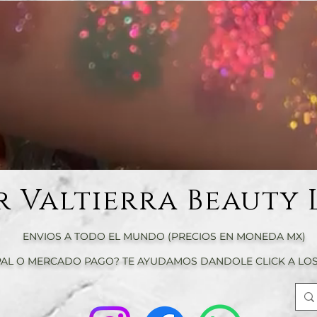
r Valtierra Beauty 
ENVIOS A TODO EL MUNDO (PRECIOS EN MONEDA MX)
AL O MERCADO PAGO? TE AYUDAMOS DANDOLE CLICK A LOS