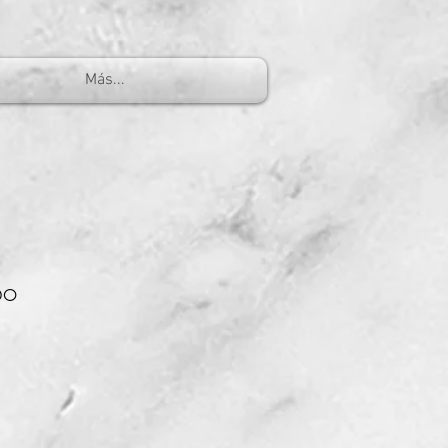
Más...
po