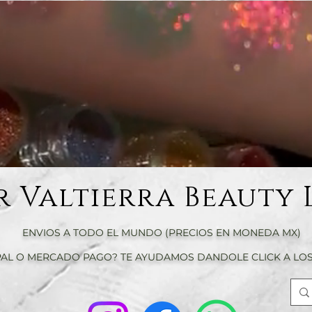
r Valtierra Beauty 
ENVIOS A TODO EL MUNDO (PRECIOS EN MONEDA MX)
AL O MERCADO PAGO? TE AYUDAMOS DANDOLE CLICK A LOS