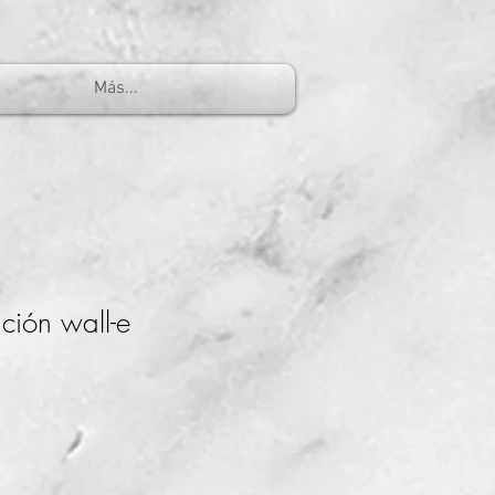
Más...
ción wall-e