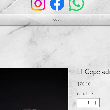
Todo
ET Copo edi
Precio
$70.00
Cantidad
*