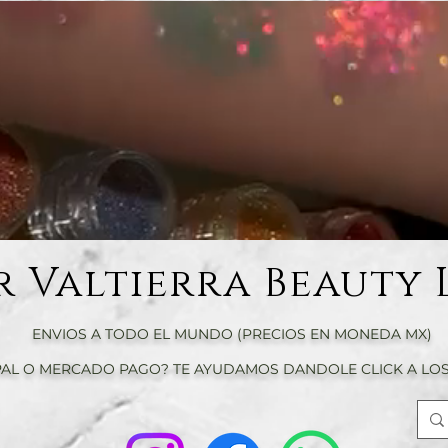
r Valtierra Beauty 
ENVIOS A TODO EL MUNDO (PRECIOS EN MONEDA MX)
AL O MERCADO PAGO? TE AYUDAMOS DANDOLE CLICK A LOS