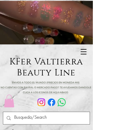
KFer Valtierra
Beauty Line
ENVIOS A TODO EL MUNDO (PRECIOS EN MONEDA MX)
NO CUENTAS CON PAYPAL O MERCADO PAGO? TE AYUDAMOS DANDOLE
CLICK A LOS ICONOS DE AQUI ABAJO