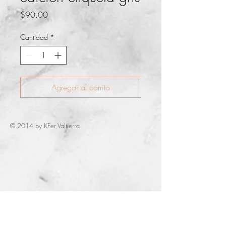
Precio
$90.00
Cantidad
*
Agregar al carrito
© 2014 by KFer Valtierra