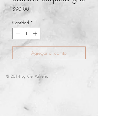
Precio
$90.00
Cantidad
*
Agregar al carrito
© 2014 by KFer Valtierra