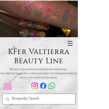
KFer Valtierra
Beauty Line
ENVIOS A TODO EL MUNDO (PRECIOS EN MONEDA MX)
NO CUENTAS CON PAYPAL O MERCADO PAGO? TE AYUDAMOS DANDOLE
CLICK A LOS ICONOS DE AQUI ABAJO