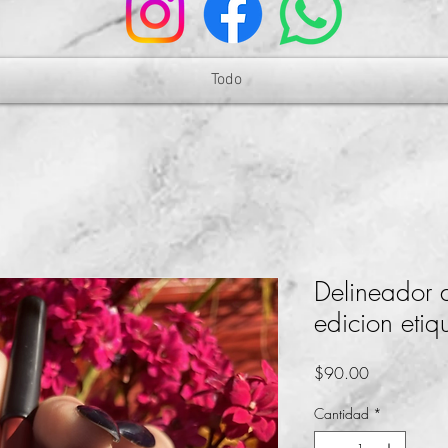
Todo
Delineador 
edicion etiq
Precio
$90.00
Cantidad
*