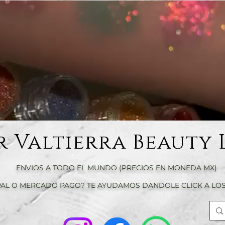
r Valtierra Beauty 
ENVIOS A TODO EL MUNDO (PRECIOS EN MONEDA MX)
AL O MERCADO PAGO? TE AYUDAMOS DANDOLE CLICK A LOS