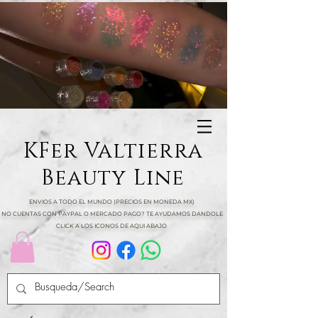
KFer Valtierra
Beauty Line
ENVIOS A TODO EL MUNDO (PRECIOS EN MONEDA MX)
NO CUENTAS CON PAYPAL O MERCADO PAGO? TE AYUDAMOS DANDOLE
CLICK A LOS ICONOS DE AQUI ABAJO