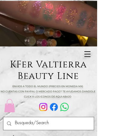
KFer Valtierra
Beauty Line
ENVIOS A TODO EL MUNDO (PRECIOS EN MONEDA MX)
NO CUENTAS CON PAYPAL O MERCADO PAGO? TE AYUDAMOS DANDOLE
CLICK A LOS ICONOS DE AQUI ABAJO