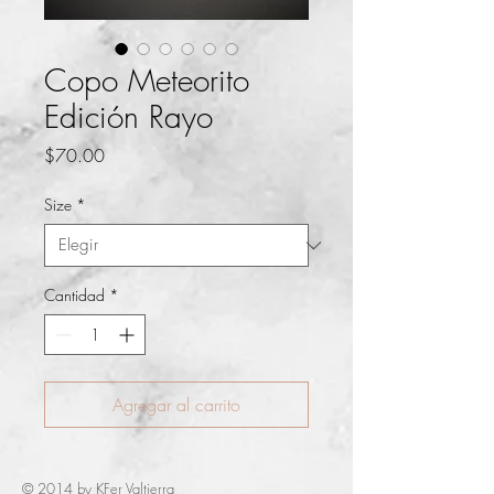
Copo Meteorito
Edición Rayo
Precio
$70.00
Size
*
Cantidad
*
Agregar al carrito
© 2014 by KFer Valtierra