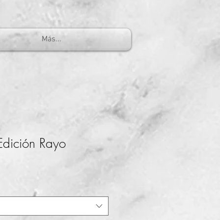
Más...
dición Rayo