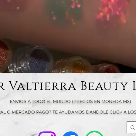
r Valtierra Beauty 
ENVIOS A TODO EL MUNDO (PRECIOS EN MONEDA MX)
AL O MERCADO PAGO? TE AYUDAMOS DANDOLE CLICK A LOS