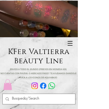
KFer Valtierra
Beauty Line
ENVIOS A TODO EL MUNDO (PRECIOS EN MONEDA MX)
NO CUENTAS CON PAYPAL O MERCADO PAGO? TE AYUDAMOS DANDOLE
CLICK A LOS ICONOS DE AQUI ABAJO