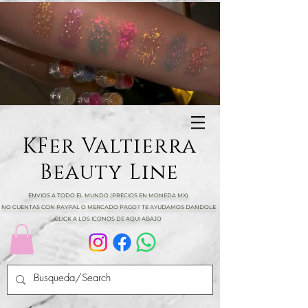
KFer Valtierra
Beauty Line
ENVIOS A TODO EL MUNDO (PRECIOS EN MONEDA MX)
NO CUENTAS CON PAYPAL O MERCADO PAGO? TE AYUDAMOS DANDOLE
CLICK A LOS ICONOS DE AQUI ABAJO