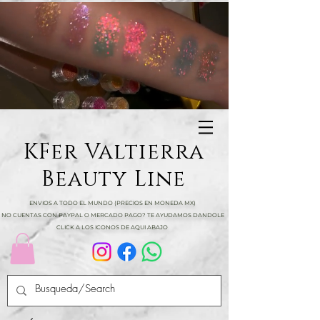
KFer Valtierra
Beauty Line
ENVIOS A TODO EL MUNDO (PRECIOS EN MONEDA MX)
NO CUENTAS CON PAYPAL O MERCADO PAGO? TE AYUDAMOS DANDOLE
CLICK A LOS ICONOS DE AQUI ABAJO