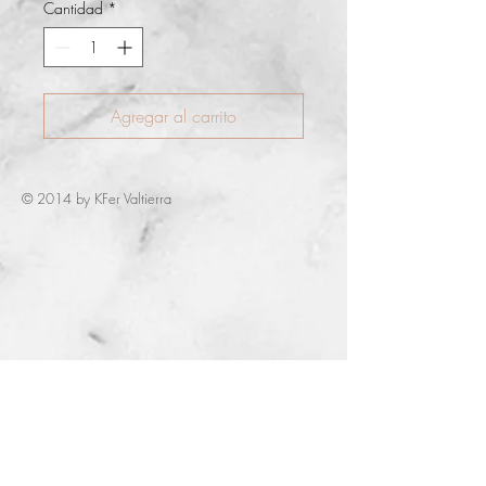
Cantidad
*
Agregar al carrito
© 2014 by KFer Valtierra