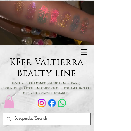
KFer Valtierra
Beauty Line
ENVIOS A TODO EL MUNDO (PRECIOS EN MONEDA MX)
NO CUENTAS CON PAYPAL O MERCADO PAGO? TE AYUDAMOS DANDOLE
CLICK A LOS ICONOS DE AQUI ABAJO