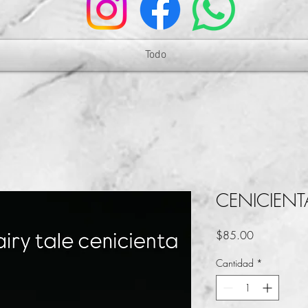
Todo
CENICIENTA 
Precio
$85.00
Cantidad
*