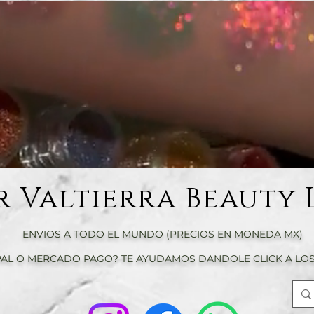
r Valtierra Beauty 
ENVIOS A TODO EL MUNDO (PRECIOS EN MONEDA MX)
AL O MERCADO PAGO? TE AYUDAMOS DANDOLE CLICK A LOS