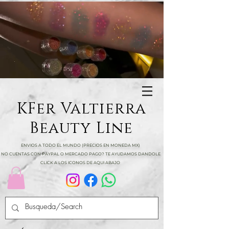
KFer Valtierra
Beauty Line
ENVIOS A TODO EL MUNDO (PRECIOS EN MONEDA MX)
NO CUENTAS CON PAYPAL O MERCADO PAGO? TE AYUDAMOS DANDOLE
CLICK A LOS ICONOS DE AQUI ABAJO