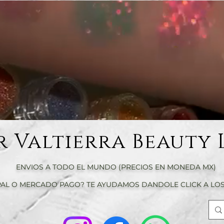
r Valtierra Beauty 
ENVIOS A TODO EL MUNDO (PRECIOS EN MONEDA MX)
AL O MERCADO PAGO? TE AYUDAMOS DANDOLE CLICK A LOS