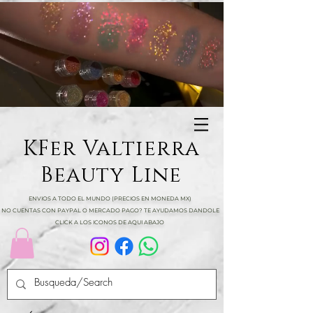
KFer Valtierra
Beauty Line
ENVIOS A TODO EL MUNDO (PRECIOS EN MONEDA MX)
NO CUENTAS CON PAYPAL O MERCADO PAGO? TE AYUDAMOS DANDOLE
CLICK A LOS ICONOS DE AQUI ABAJO