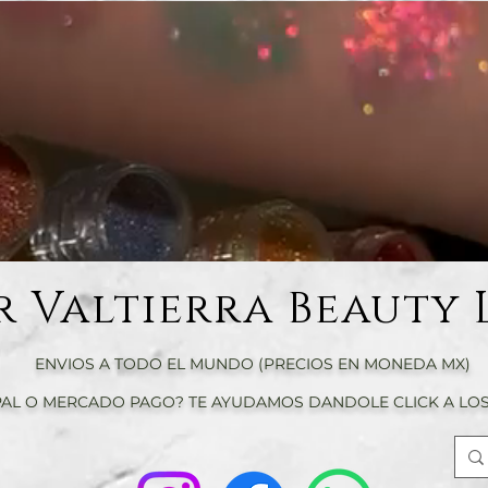
r Valtierra Beauty 
ENVIOS A TODO EL MUNDO (PRECIOS EN MONEDA MX)
AL O MERCADO PAGO? TE AYUDAMOS DANDOLE CLICK A LOS